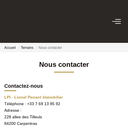
VENTES
PRESTIGE
Accueil
Terrains
Nous contacter
BIENS VENDUS
Nous contacter
ESTIMATION
Contactez-nous
NOTRE EQUIPE
LPI - Lionel Penant Immobilier
Téléphone :
+33 7 69 13 85 92
Adresse :
CONTACT
228 allee des Tilleuls
84200
Carpentras