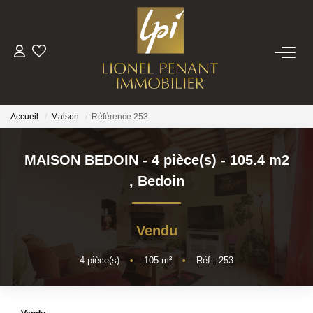
VENTES
PRESTIGE
Accueil
Maison
Référence 253
BIENS VENDUS
MAISON BEDOIN - 4 pièce(s) - 105.4 m2
,
Bedoin
ESTIMATION
Vendu
NOTRE EQUIPE
4
pièce(s)
•
105
m²
•
Réf : 253
CONTACT