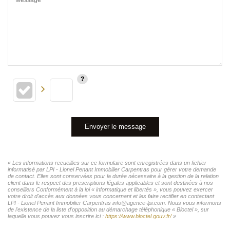
Envoyer le message
« Les informations recueillies sur ce formulaire sont enregistrées dans un fichier
informatisé par LPI - Lionel Penant Immobilier Carpentras pour gérer votre demande
de contact. Elles sont conservées pour la durée nécessaire à la gestion de la relation
client dans le respect des prescriptions légales applicables et sont destinées à nos
conseillers Conformément à la loi « informatique et libertés », vous pouvez exercer
votre droit d'accès aux données vous concernant et les faire rectifier en contactant
LPI - Lionel Penant Immobilier Carpentras info@agence-lpi.com. Nous vous informons
de l'existence de la liste d'opposition au démarchage téléphonique « Bloctel », sur
laquelle vous pouvez vous inscrire ici :
https://www.bloctel.gouv.fr/
»