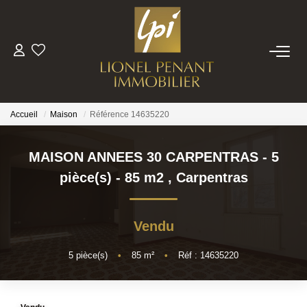
VENTES
PRESTIGE
Accueil
Maison
Référence 14635220
BIENS VENDUS
MAISON ANNEES 30 CARPENTRAS - 5
pièce(s) - 85 m2
,
Carpentras
ESTIMATION
Vendu
NOTRE EQUIPE
5
pièce(s)
•
85
m²
•
Réf : 14635220
CONTACT