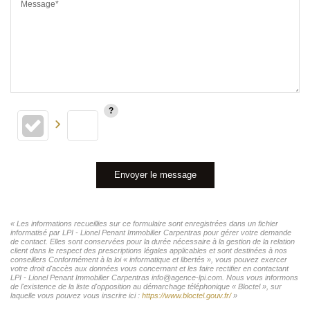
Message*
Envoyer le message
« Les informations recueillies sur ce formulaire sont enregistrées dans un fichier
informatisé par LPI - Lionel Penant Immobilier Carpentras pour gérer votre demande
de contact. Elles sont conservées pour la durée nécessaire à la gestion de la relation
client dans le respect des prescriptions légales applicables et sont destinées à nos
conseillers Conformément à la loi « informatique et libertés », vous pouvez exercer
votre droit d'accès aux données vous concernant et les faire rectifier en contactant
LPI - Lionel Penant Immobilier Carpentras info@agence-lpi.com. Nous vous informons
de l'existence de la liste d'opposition au démarchage téléphonique « Bloctel », sur
laquelle vous pouvez vous inscrire ici :
https://www.bloctel.gouv.fr/
»