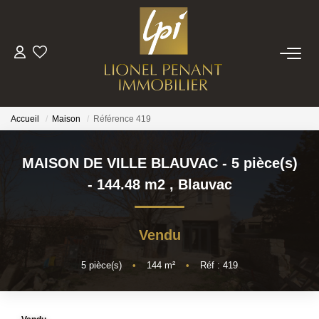
VENTES
PRESTIGE
Accueil
Maison
Référence 419
BIENS VENDUS
MAISON DE VILLE BLAUVAC - 5 pièce(s)
- 144.48 m2
,
Blauvac
ESTIMATION
Vendu
NOTRE EQUIPE
5
pièce(s)
•
144
m²
•
Réf : 419
CONTACT