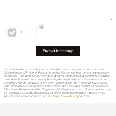
Envoyer le message
« Les informations recueillies sur ce formulaire sont enregistrées dans un fichier
informatisé par LPI - Lionel Penant Immobilier Carpentras pour gérer votre demande
de contact. Elles sont conservées pour la durée nécessaire à la gestion de la relation
client dans le respect des prescriptions légales applicables et sont destinées à nos
conseillers Conformément à la loi « informatique et libertés », vous pouvez exercer
votre droit d'accès aux données vous concernant et les faire rectifier en contactant
LPI - Lionel Penant Immobilier Carpentras info@agence-lpi.com. Nous vous informons
de l'existence de la liste d'opposition au démarchage téléphonique « Bloctel », sur
laquelle vous pouvez vous inscrire ici :
https://www.bloctel.gouv.fr/
»