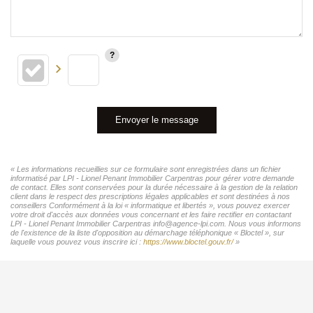
Envoyer le message
« Les informations recueillies sur ce formulaire sont enregistrées dans un fichier
informatisé par LPI - Lionel Penant Immobilier Carpentras pour gérer votre demande
de contact. Elles sont conservées pour la durée nécessaire à la gestion de la relation
client dans le respect des prescriptions légales applicables et sont destinées à nos
conseillers Conformément à la loi « informatique et libertés », vous pouvez exercer
votre droit d'accès aux données vous concernant et les faire rectifier en contactant
LPI - Lionel Penant Immobilier Carpentras info@agence-lpi.com. Nous vous informons
de l'existence de la liste d'opposition au démarchage téléphonique « Bloctel », sur
laquelle vous pouvez vous inscrire ici :
https://www.bloctel.gouv.fr/
»