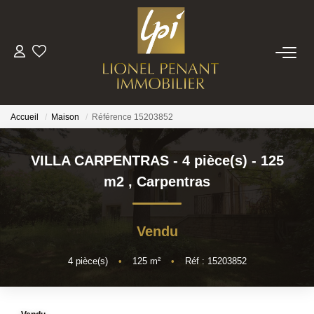
VENTES
PRESTIGE
Accueil
Maison
Référence 15203852
BIENS VENDUS
VILLA CARPENTRAS - 4 pièce(s) - 125
m2
,
Carpentras
ESTIMATION
Vendu
NOTRE EQUIPE
4
pièce(s)
•
125
m²
•
Réf : 15203852
CONTACT