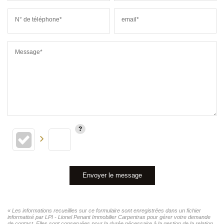
N° de téléphone*
email*
Message*
Envoyer le message
« Les informations recueillies sur ce formulaire sont enregistrées dans un fichier
informatisé par LPI - Lionel Penant Immobilier Carpentras pour gérer votre demande
de contact. Elles sont conservées pour la durée nécessaire à la gestion de la relation