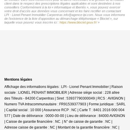
client dans le respect des prescriptions légales applicables et sont destinées à nos
conseillers Conformément à la loi « informatique et libertés », vous pouvez exercer
votre droit d'accès aux données vous concernant et les faire rectifier en contactant
LPI - Lionel Penant Immobilier Carpentras info@agence-lpi.com. Nous vous informons
de l'existence de la liste d'opposition au démarchage téléphonique « Bloctel », sur
laquelle vous pouvez vous inscrire ici :
https://www.bloctel.gouv.fr/
»
Mentions légales
Affichage des informations légales : LPI - Lionel Penant Immobilier | Raison
sociale : LIONEL PENANT IMMOBILIER | Adresse siège social : 228 allee
des Tilleuls - 84200 Carpentras | Siret : 53937790300049 | RCS : AVIGNON |
Numero TVA Intracommunautaire : FR91539377903 | Forme juridique : SARL
| Capital social : 10 000 | Assurance RCP : NC |
Carte T : 8401 2016 000 004
577 | Date de délivrance : 0000-00-00 | Lieu de délivrance : 84000 AVIGNON
| Caisse de garantie financière : NC. | N° de caisse de garantie : NC |
Adresse caisse de garantie : NC | Montant de la garantie financière : NC |