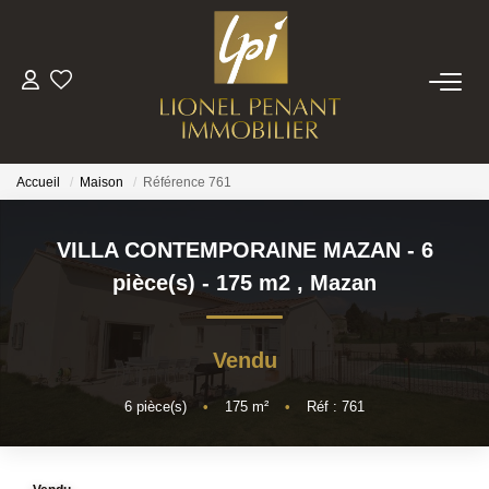
VENTES
PRESTIGE
Accueil
Maison
Référence 761
BIENS VENDUS
VILLA CONTEMPORAINE MAZAN - 6
pièce(s) - 175 m2
,
Mazan
ESTIMATION
Vendu
NOTRE EQUIPE
6
pièce(s)
•
175
m²
•
Réf : 761
CONTACT