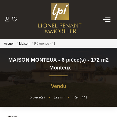
VENTES
PRESTIGE
Accueil
Maison
Référence 441
BIENS VENDUS
MAISON MONTEUX - 6 pièce(s) - 172 m2
,
Monteux
ESTIMATION
Vendu
NOTRE EQUIPE
6
pièce(s)
•
172
m²
•
Réf : 441
CONTACT