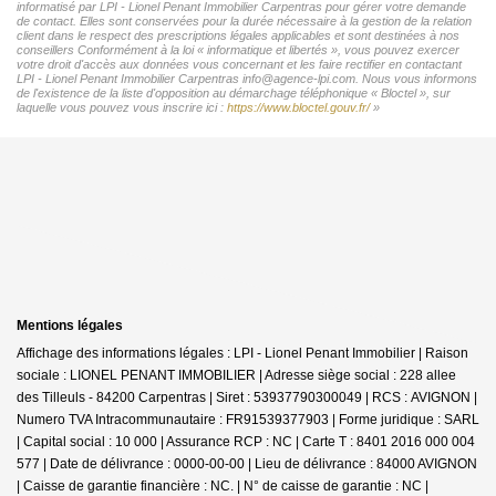
informatisé par LPI - Lionel Penant Immobilier Carpentras pour gérer votre demande
de contact. Elles sont conservées pour la durée nécessaire à la gestion de la relation
client dans le respect des prescriptions légales applicables et sont destinées à nos
conseillers Conformément à la loi « informatique et libertés », vous pouvez exercer
votre droit d'accès aux données vous concernant et les faire rectifier en contactant
LPI - Lionel Penant Immobilier Carpentras info@agence-lpi.com. Nous vous informons
de l'existence de la liste d'opposition au démarchage téléphonique « Bloctel », sur
laquelle vous pouvez vous inscrire ici :
https://www.bloctel.gouv.fr/
»
Mentions légales
Affichage des informations légales : LPI - Lionel Penant Immobilier | Raison
sociale : LIONEL PENANT IMMOBILIER | Adresse siège social : 228 allee
des Tilleuls - 84200 Carpentras | Siret : 53937790300049 | RCS : AVIGNON |
Numero TVA Intracommunautaire : FR91539377903 | Forme juridique : SARL
| Capital social : 10 000 | Assurance RCP : NC |
Carte T : 8401 2016 000 004
577 | Date de délivrance : 0000-00-00 | Lieu de délivrance : 84000 AVIGNON
| Caisse de garantie financière : NC. | N° de caisse de garantie : NC |