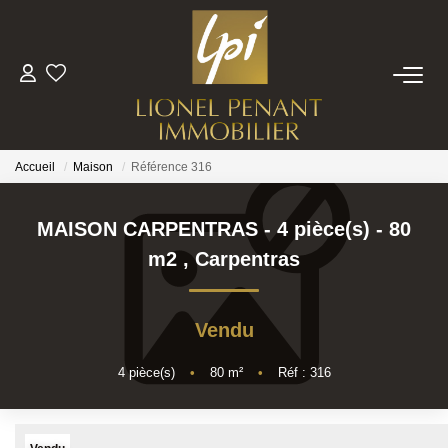
VENTES
PRESTIGE
Accueil
Maison
Référence 316
BIENS VENDUS
MAISON CARPENTRAS - 4 pièce(s) - 80
m2
,
Carpentras
ESTIMATION
Vendu
NOTRE EQUIPE
4
pièce(s)
•
80
m²
•
Réf : 316
CONTACT