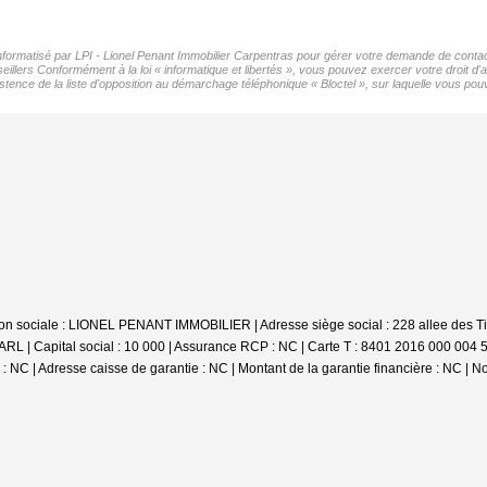
 informatisé par LPI - Lionel Penant Immobilier Carpentras pour gérer votre demande de contact
eillers Conformément à la loi « informatique et libertés », vous pouvez exercer votre droit d'
nce de la liste d'opposition au démarchage téléphonique « Bloctel », sur laquelle vous pouv
aison sociale : LIONEL PENANT IMMOBILIER | Adresse siège social : 228 allee des T
L | Capital social : 10 000 | Assurance RCP : NC |
Carte T : 8401 2016 000 004 5
: NC | Adresse caisse de garantie : NC | Montant de la garantie financière : NC | N