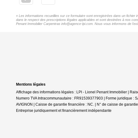
« Les informations recueillies sur ce formulaire sont enregistrées dans un fichier
dans le respect des prescriptions légales applicables et sont destinées à nos cons
Penant Immobilier Carpentras info@agence-lpi.com. Nous vous informons de l'existe
Mentions légales
Affichage des informations légales : LPI - Lionel Penant Immobilier | R
Numero TVA Intracommunautaire : FR91539377903 | Forme juridique : SAR
AVIGNON | Caisse de garantie financière : NC. | N° de caisse de garantie 
Entreprise juridiquement et financièrement indépendante