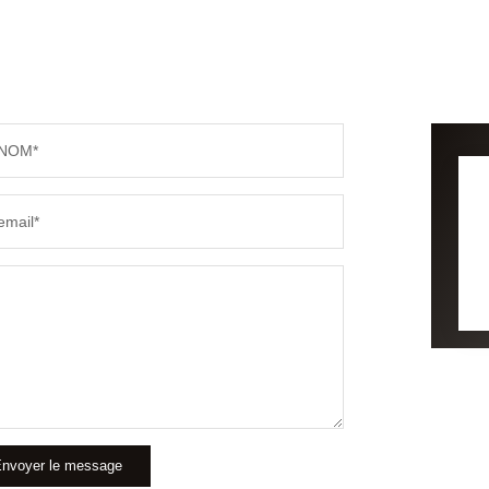
NOM*
email*
nvoyer le message