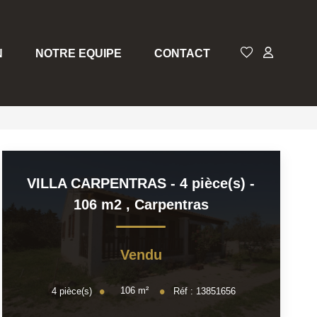
N
NOTRE EQUIPE
CONTACT
VILLA CARPENTRAS - 4 pièce(s) -
106 m2
,
Carpentras
Vendu
106
m²
4
pièce(s)
Réf :
13851656