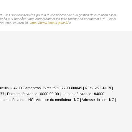
. Elles sont conservées pour la durée nécessaire à la gestion de la relation client
accès aux données vous concernant et les faire rectifier en contactant LPI - Lionel
ez vous inscrire ici :
https://www.bloctel.gouv.fr/
»
illeuls - 84200 Carpentras | Siret : 53937790300049 | RCS : AVIGNON |
77 | Date de délivrance : 0000-00-00 | Lieu de délivrance : 84000
om du médiateur : NC | Adresse du médiateur : NC | Adresse du site : NC |