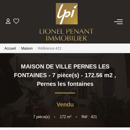
VENTES
PRESTIGE
Accueil
Maison
Référence 421
BIENS VENDUS
MAISON DE VILLE PERNES LES
FONTAINES - 7 pièce(s) - 172.56 m2
,
ESTIMATION
Pernes les fontaines
NOTRE EQUIPE
Vendu
CONTACT
7
pièce(s)
•
172
m²
•
Réf : 421