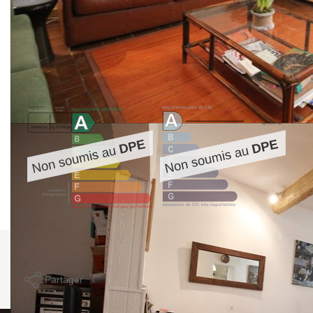
**
Honoraires à la charge du vendeur
Nos honoraires
Nous contacter
Diagnostics énergétiques
Imprimer
Partager