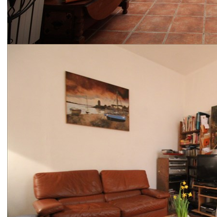
PARTIE DE MAISON BOURGEOISE T7 172m² AVEC
GARAGE ET PATIO COUVERT
En plein coeur du village très prisé de Pernes Les
Fontaines, venez installer votre famille dans cette grande
partie de maison bourgeoise. Avec un patio couvert, 5
chambres et un garage, vous ne pourrez être que séduits.
LA BATISSE en pierre, datée du 18ème siècle a connu une
rénovation de toiture en 1995 et façade en 2010.