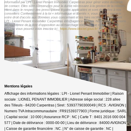
informatisé par LPI - Lionel Penant Immobilier Carpentras pour gérer votre demande
de contact. Elles sont conservées pour la durée nécessaire à la gestion de la relation
client dans le respect des prescriptions légales applicables et sont destinées à nos
conseillers Conformément à la loi « informatique et libertés », vous pouvez exercer
votre droit d'accès aux données vous concernant et les faire rectifier en contactant
LPI - Lionel Penant Immobilier Carpentras info@agence-lpi.com. Nous vous informons
de l'existence de la liste d'opposition au démarchage téléphonique « Bloctel », sur
laquelle vous pouvez vous inscrire ici :
https://www.bloctel.gouv.fr/
»
Mentions légales
Affichage des informations légales : LPI - Lionel Penant Immobilier | Raison
sociale : LIONEL PENANT IMMOBILIER | Adresse siège social : 228 allee
des Tilleuls - 84200 Carpentras | Siret : 53937790300049 | RCS : AVIGNON |
Numero TVA Intracommunautaire : FR91539377903 | Forme juridique : SARL
| Capital social : 10 000 | Assurance RCP : NC |
Carte T : 8401 2016 000 004
577 | Date de délivrance : 0000-00-00 | Lieu de délivrance : 84000 AVIGNON
| Caisse de garantie financière : NC. | N° de caisse de garantie : NC |