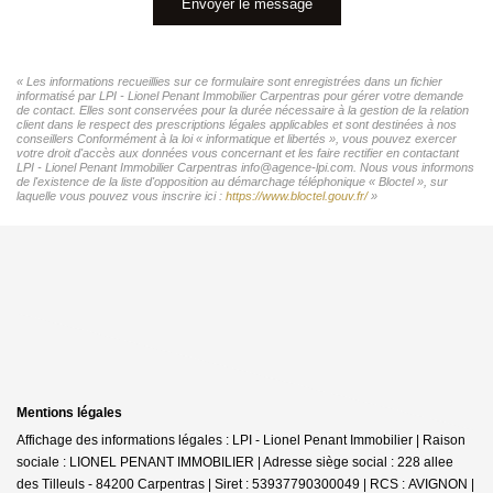
Envoyer le message
« Les informations recueillies sur ce formulaire sont enregistrées dans un fichier
informatisé par LPI - Lionel Penant Immobilier Carpentras pour gérer votre demande
de contact. Elles sont conservées pour la durée nécessaire à la gestion de la relation
client dans le respect des prescriptions légales applicables et sont destinées à nos
conseillers Conformément à la loi « informatique et libertés », vous pouvez exercer
votre droit d'accès aux données vous concernant et les faire rectifier en contactant
LPI - Lionel Penant Immobilier Carpentras info@agence-lpi.com. Nous vous informons
de l'existence de la liste d'opposition au démarchage téléphonique « Bloctel », sur
laquelle vous pouvez vous inscrire ici :
https://www.bloctel.gouv.fr/
»
Mentions légales
Affichage des informations légales : LPI - Lionel Penant Immobilier | Raison
sociale : LIONEL PENANT IMMOBILIER | Adresse siège social : 228 allee
des Tilleuls - 84200 Carpentras | Siret : 53937790300049 | RCS : AVIGNON |