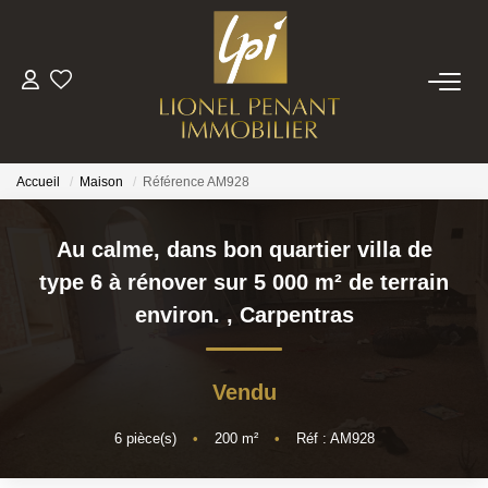
VENTES
PRESTIGE
Accueil
Maison
Référence AM928
BIENS VENDUS
Au calme, dans bon quartier villa de
type 6 à rénover sur 5 000 m² de terrain
ESTIMATION
environ.
,
Carpentras
NOTRE EQUIPE
Vendu
CONTACT
6
pièce(s)
•
200
m²
•
Réf : AM928