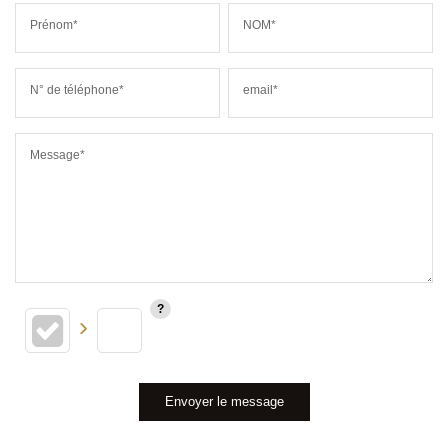
Prénom*
NOM*
N° de téléphone*
email*
Message*
Envoyer le message