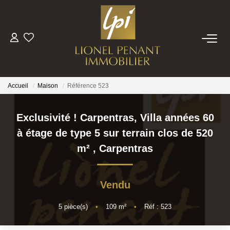
VENTES
PRESTIGE
Accueil
Maison
Référence 523
BIENS VENDUS
Exclusivité ! Carpentras, Villa années 60
à étage de type 5 sur terrain clos de 520
ESTIMATION
m²
,
Carpentras
NOTRE EQUIPE
Vendu
CONTACT
5
pièce(s)
•
109
m²
•
Réf : 523