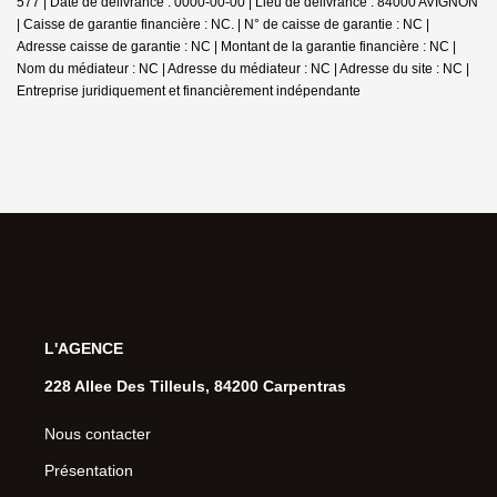
577 | Date de délivrance : 0000-00-00 | Lieu de délivrance : 84000 AVIGNON
| Caisse de garantie financière : NC. | N° de caisse de garantie : NC |
Adresse caisse de garantie : NC | Montant de la garantie financière : NC |
Nom du médiateur : NC | Adresse du médiateur : NC | Adresse du site : NC |
Entreprise juridiquement et financièrement indépendante
L'AGENCE
228 Allee Des Tilleuls, 84200 Carpentras
Nous contacter
Présentation