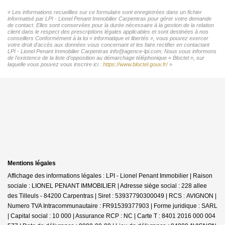
« Les informations recueillies sur ce formulaire sont enregistrées dans un fichier
informatisé par LPI - Lionel Penant Immobilier Carpentras pour gérer votre demande
de contact. Elles sont conservées pour la durée nécessaire à la gestion de la relation
client dans le respect des prescriptions légales applicables et sont destinées à nos
conseillers Conformément à la loi « informatique et libertés », vous pouvez exercer
votre droit d'accès aux données vous concernant et les faire rectifier en contactant
LPI - Lionel Penant Immobilier Carpentras info@agence-lpi.com. Nous vous informons
de l'existence de la liste d'opposition au démarchage téléphonique « Bloctel », sur
laquelle vous pouvez vous inscrire ici :
https://www.bloctel.gouv.fr/
»
Mentions légales
Affichage des informations légales : LPI - Lionel Penant Immobilier | Raison
sociale : LIONEL PENANT IMMOBILIER | Adresse siège social : 228 allee
des Tilleuls - 84200 Carpentras | Siret : 53937790300049 | RCS : AVIGNON |
Numero TVA Intracommunautaire : FR91539377903 | Forme juridique : SARL
| Capital social : 10 000 | Assurance RCP : NC |
Carte T : 8401 2016 000 004