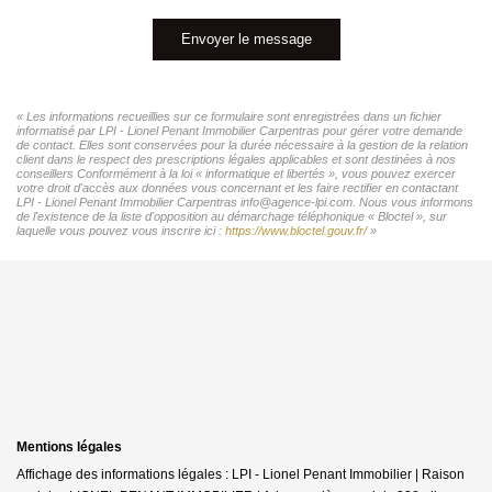
Envoyer le message
« Les informations recueillies sur ce formulaire sont enregistrées dans un fichier
informatisé par LPI - Lionel Penant Immobilier Carpentras pour gérer votre demande
de contact. Elles sont conservées pour la durée nécessaire à la gestion de la relation
client dans le respect des prescriptions légales applicables et sont destinées à nos
conseillers Conformément à la loi « informatique et libertés », vous pouvez exercer
votre droit d'accès aux données vous concernant et les faire rectifier en contactant
LPI - Lionel Penant Immobilier Carpentras info@agence-lpi.com. Nous vous informons
de l'existence de la liste d'opposition au démarchage téléphonique « Bloctel », sur
laquelle vous pouvez vous inscrire ici :
https://www.bloctel.gouv.fr/
»
Mentions légales
Affichage des informations légales : LPI - Lionel Penant Immobilier | Raison