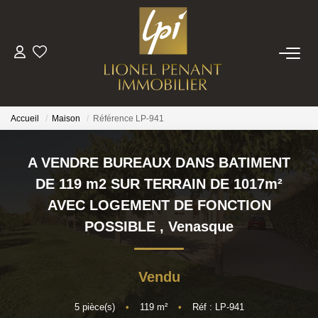
VENTES
PRESTIGE
Accueil
Maison
Référence LP-941
BIENS VENDUS
A VENDRE BUREAUX DANS BATIMENT
DE 119 m2 SUR TERRAIN DE 1017m²
ESTIMATION
AVEC LOGEMENT DE FONCTION
POSSIBLE
,
Venasque
NOTRE EQUIPE
Vendu
CONTACT
5
pièce(s)
•
119
m²
•
Réf : LP-941