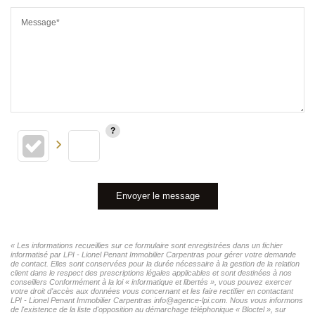
Message*
Envoyer le message
« Les informations recueillies sur ce formulaire sont enregistrées dans un fichier
informatisé par LPI - Lionel Penant Immobilier Carpentras pour gérer votre demande
de contact. Elles sont conservées pour la durée nécessaire à la gestion de la relation
client dans le respect des prescriptions légales applicables et sont destinées à nos
conseillers Conformément à la loi « informatique et libertés », vous pouvez exercer
votre droit d'accès aux données vous concernant et les faire rectifier en contactant
LPI - Lionel Penant Immobilier Carpentras info@agence-lpi.com. Nous vous informons
de l'existence de la liste d'opposition au démarchage téléphonique « Bloctel », sur