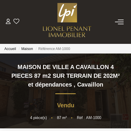
VENTES
PRESTIGE
Accueil
Maison
Référence AM-1000
BIENS VENDUS
MAISON DE VILLE A CAVAILLON 4
PIECES 87 m2 SUR TERRAIN DE 202M²
ESTIMATION
et dépendances
,
Cavaillon
NOTRE EQUIPE
Vendu
CONTACT
4
pièce(s)
•
87
m²
•
Réf : AM-1000