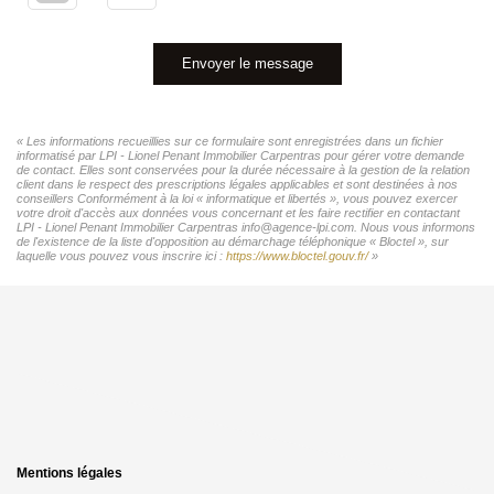
Envoyer le message
« Les informations recueillies sur ce formulaire sont enregistrées dans un fichier
informatisé par LPI - Lionel Penant Immobilier Carpentras pour gérer votre demande
de contact. Elles sont conservées pour la durée nécessaire à la gestion de la relation
client dans le respect des prescriptions légales applicables et sont destinées à nos
conseillers Conformément à la loi « informatique et libertés », vous pouvez exercer
votre droit d'accès aux données vous concernant et les faire rectifier en contactant
LPI - Lionel Penant Immobilier Carpentras info@agence-lpi.com. Nous vous informons
de l'existence de la liste d'opposition au démarchage téléphonique « Bloctel », sur
laquelle vous pouvez vous inscrire ici :
https://www.bloctel.gouv.fr/
»
Mentions légales