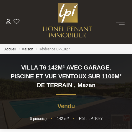
VENTES
PRESTIGE
Accueil
Maison
Référence LP-1027
BIENS VENDUS
VILLA T6 142M² AVEC GARAGE,
PISCINE ET VUE VENTOUX SUR 1100M²
ESTIMATION
DE TERRAIN
,
Mazan
NOTRE EQUIPE
Vendu
CONTACT
6
pièce(s)
•
142
m²
•
Réf : LP-1027