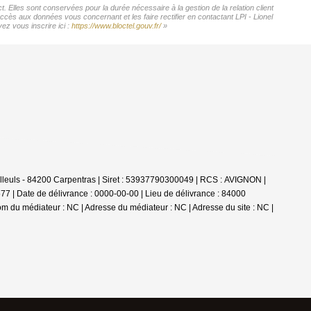
. Elles sont conservées pour la durée nécessaire à la gestion de la relation client
accès aux données vous concernant et les faire rectifier en contactant LPI - Lionel
ez vous inscrire ici :
https://www.bloctel.gouv.fr/
»
illeuls - 84200 Carpentras | Siret : 53937790300049 | RCS : AVIGNON |
77 | Date de délivrance : 0000-00-00 | Lieu de délivrance : 84000
om du médiateur : NC | Adresse du médiateur : NC | Adresse du site : NC |