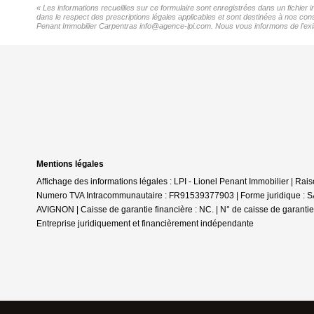
« Les informations recueillies sur ce formulaire sont enregistrées dans un fichier
dans le respect des prescriptions légales applicables et sont destinées à nos cons
Penant Immobilier Carpentras info@agence-lpi.com. Nous vous informons de l'existe
Mentions légales
Affichage des informations légales : LPI - Lionel Penant Immobilier | R
Numero TVA Intracommunautaire : FR91539377903 | Forme juridique : SAR
AVIGNON | Caisse de garantie financière : NC. | N° de caisse de garantie 
Entreprise juridiquement et financièrement indépendante