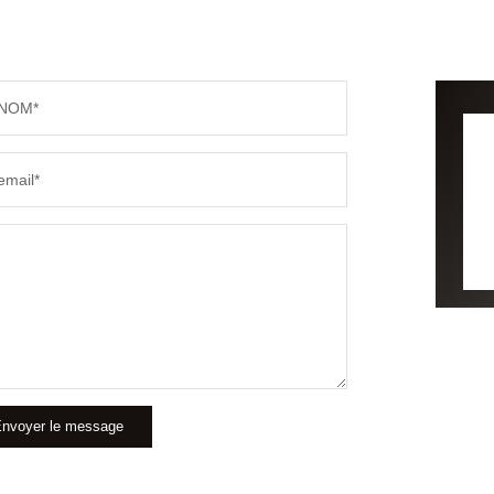
NOM*
email*
nvoyer le message