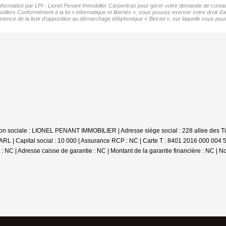
 informatisé par LPI - Lionel Penant Immobilier Carpentras pour gérer votre demande de contact
eillers Conformément à la loi « informatique et libertés », vous pouvez exercer votre droit d'
nce de la liste d'opposition au démarchage téléphonique « Bloctel », sur laquelle vous pouv
aison sociale : LIONEL PENANT IMMOBILIER | Adresse siège social : 228 allee des T
L | Capital social : 10 000 | Assurance RCP : NC |
Carte T : 8401 2016 000 004 5
: NC | Adresse caisse de garantie : NC | Montant de la garantie financière : NC | N