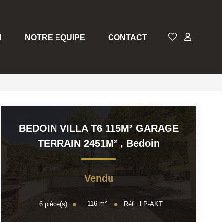
N
NOTRE EQUIPE
CONTACT
BEDOIN VILLA T6 115M² GARAGE
TERRAIN 2451M²
,
Bedoin
Vendu
116
m²
6
pièce(s)
Réf :
LP-AKT