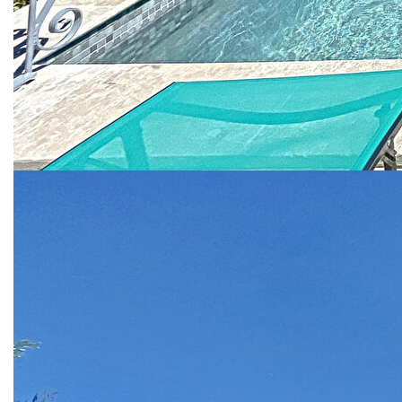
Côté confort, x2 vitrage bois, climatisation réversible, fosse
septique de 2018, forage.
A l'extérieur, le jardin, en partie clôturé est planté d'oliviers
et de chênes. Il vous offre une belle surface, avec un
ensoleillement maximum et une vue les reliefs alentours
verdoyants.
L'ancien bassin agricole a été transformé en une belle
piscine de 9x4m au bord de laquelle vous aurez plaisir à
vous prélasser.
Pour vos outils, le cabanon de jardin est solide et bien
étanche.
Pas de possibilité d'agrandissement.
Faîtes de cet endroit votre cocon!