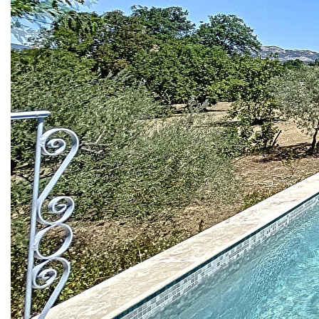
MAISON T3 65M² AVEC BASSIN SUR 5000M² DE
TERRAIN.
A l'année ou pour vos congés, venez déposer vos valises
dans cet endroit idyllique, avec vue panoramique sur les
Dentelles de Montmirail et le Mont-Ventoux.
Cette bâtisse des années 60 a été entièrement rénovée en
2019. De plain pied, elle vous propose une lumineuse pièce
à vivre de 30m², avec cuisine ouverte, aménagée et
équipée.
Côté nuit, 2 chambres, un wc indépendant et une salle
d'eau avec douche italienne.
Côté pratique, 2 placards à l'entrée, dont un recevant le
lave-linge.