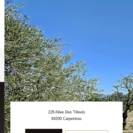
TF: 554€
Serres, Caromb, Beaumes de Venise, Le Barroux,
Aubignan.
Nos honoraires
Nous contacter
Imprimer
Partager
228 Allee Des Tilleuls
84200
Carpentras