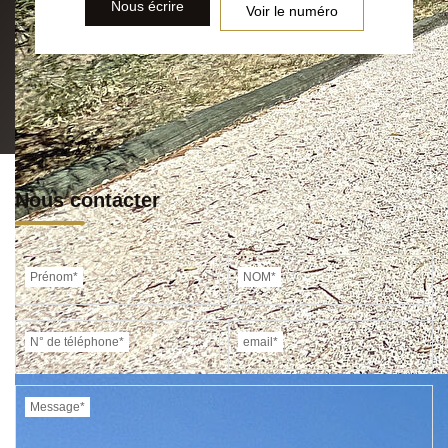
Nous écrire
Voir le numéro
Nous contacter
Prénom*
NOM*
N° de téléphone*
email*
Message*