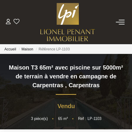
VENTES
PRESTIGE
Accueil
Maison
Référence LP-1103
BIENS VENDUS
Maison T3 65m² avec piscine sur 5000m²
de terrain à vendre en campagne de
ESTIMATION
Carpentras
,
Carpentras
NOTRE EQUIPE
Vendu
CONTACT
3
pièce(s)
•
65
m²
•
Réf : LP-1103