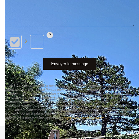
Envoyer le message
« Les informations recueillies sur ce formulaire sont enregistrées dans un fichier
informatisé par LPI - Lionel Penant Immobilier Carpentras pour gérer votre demande
de contact. Elles sont conservées pour la durée nécessaire à la gestion de la relation
client dans le respect des prescriptions légales applicables et sont destinées à nos
conseillers Conformément à la loi « informatique et libertés », vous pouvez exercer
votre droit d'accès aux données vous concernant et les faire rectifier en contactant
LPI - Lionel Penant Immobilier Carpentras info@agence-lpi.com. Nous vous informons
de l'existence de la liste d'opposition au démarchage téléphonique « Bloctel », sur
laquelle vous pouvez vous inscrire ici :
https://www.bloctel.gouv.fr/
»