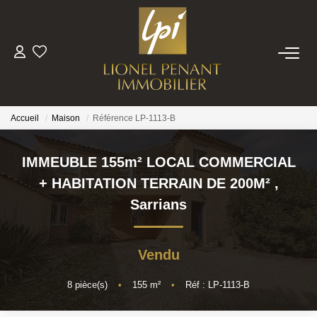
VENTES
PRESTIGE
Accueil
Maison
Référence LP-1113-B
BIENS VENDUS
IMMEUBLE 155m² LOCAL COMMERCIAL
+ HABITATION TERRAIN DE 200M²
,
ESTIMATION
Sarrians
NOTRE EQUIPE
Vendu
CONTACT
8
pièce(s)
•
155
m²
•
Réf : LP-1113-B