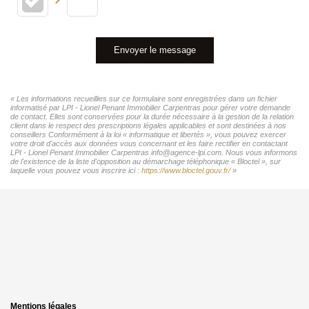
Envoyer le message
« Les informations recueillies sur ce formulaire sont enregistrées dans un fichier
informatisé par LPI - Lionel Penant Immobilier Carpentras pour gérer votre demande
de contact. Elles sont conservées pour la durée nécessaire à la gestion de la relation
client dans le respect des prescriptions légales applicables et sont destinées à nos
conseillers Conformément à la loi « informatique et libertés », vous pouvez exercer
votre droit d'accès aux données vous concernant et les faire rectifier en contactant
LPI - Lionel Penant Immobilier Carpentras info@agence-lpi.com. Nous vous informons
de l'existence de la liste d'opposition au démarchage téléphonique « Bloctel », sur
laquelle vous pouvez vous inscrire ici :
https://www.bloctel.gouv.fr/
»
Mentions légales