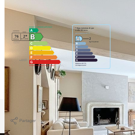
Diagnostics énergétiques
Montant estimé des dépenses annuelles d'énergie pour un
usage standard entre 1530€ et 2140€. indexées aux années
2021,2022 et 2023 (abonnement compris).
Imprimer
Partager