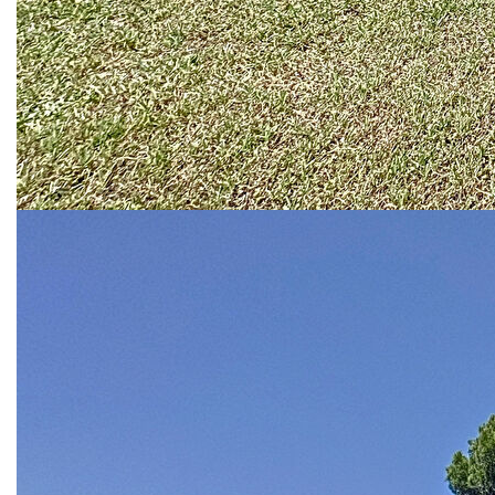
ancienne dessert, d'un côté le double séjour de 57m², avec
demi-niveau et grande cheminée, ouvrant sur la terrasse
par de grandes baie vitrées, de l'autre, l'espace cuisine-
salle à manger d'une surface totale de 40m².
Le cellier, un wc d'accueil et un placard complètent le
niveau.
Besoin d'une chambre en rez-de-chaussée, la salle à
manger ou la cuisine sauront aisément se transformer pour
satisfaire vos besoins.
Le 1er étage est desservi par 2 escaliers distincts, idéal
pour créer des zones de nuits plus intimes pour les
parents, ou pour les invités.
Le couloir dessert belles chambres, dont l'une en suite
parentale avec sa salle de bains privative, et une autre
actuellement exploitée en dressing.
Un salle d'eau indépendante, un placard et un wc
indépendant complètent le niveau.