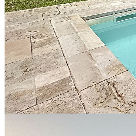
Le jardin, véritable bijou de verdure vous offre un ensemble
d'essences locales et une oliveraie privée.
Une piscine de 5x10m exposée plein Sud et abritée du
mistral par le pool house. La garantie de belles journées
d'été entre amis ou en famille.
Environnement d'exception, toutes commodités à moins de
2km, beaux volumes et énorme potentiel.... La recette
parfaite pour une vie paisible en campagne de Carpentras
TF:3000€
Mazan Pernes les Fontaines, Saint-Didier, Bedoin, Caromb,
Venasque, Le Beaucet
**
Honoraires à la charge du vendeur
Nos honoraires
Nous contacter