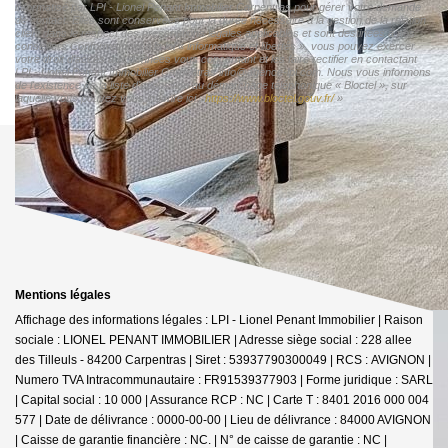
informatisé par LPI - Lionel Penant Immobilier Carpentras pour gérer votre demande
de contact. Elles sont conservées pour la durée nécessaire à la gestion de la relation
client dans le respect des prescriptions légales applicables et sont destinées à nos
conseillers Conformément à la loi « informatique et libertés », vous pouvez exercer
votre droit d'accès aux données vous concernant et les faire rectifier en contactant
LPI - Lionel Penant Immobilier Carpentras info@agence-lpi.com. Nous vous informons
de l'existence de la liste d'opposition au démarchage téléphonique « Bloctel », sur
laquelle vous pouvez vous inscrire ici :
https://www.bloctel.gouv.fr/
»
Mentions légales
Affichage des informations légales : LPI - Lionel Penant Immobilier | Raison
sociale : LIONEL PENANT IMMOBILIER | Adresse siège social : 228 allee
des Tilleuls - 84200 Carpentras | Siret : 53937790300049 | RCS : AVIGNON |
Numero TVA Intracommunautaire : FR91539377903 | Forme juridique : SARL
| Capital social : 10 000 | Assurance RCP : NC |
Carte T : 8401 2016 000 004
577 | Date de délivrance : 0000-00-00 | Lieu de délivrance : 84000 AVIGNON
| Caisse de garantie financière : NC. | N° de caisse de garantie : NC |