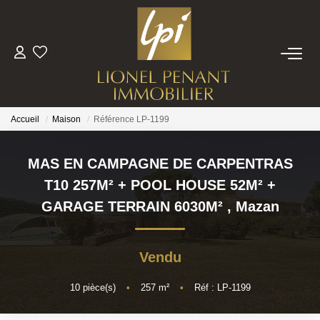
VENTES
PRESTIGE
Accueil
Maison
Référence LP-1199
BIENS VENDUS
MAS EN CAMPAGNE DE CARPENTRAS
T10 257M² + POOL HOUSE 52M² +
ESTIMATION
GARAGE TERRAIN 6030M²
,
Mazan
NOTRE EQUIPE
Vendu
CONTACT
10
pièce(s)
•
257
m²
•
Réf : LP-1199