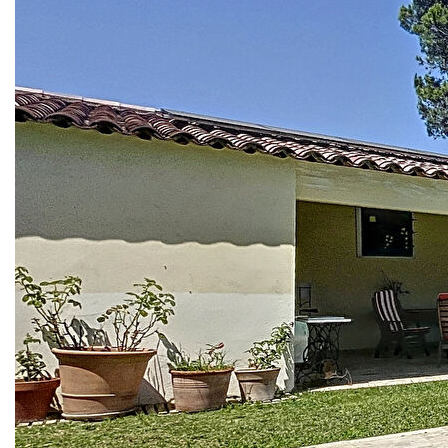
Le 2ème étage, sous les toits, propose 2 grandes
chambres de plus de 17m² climatisées. Elles seront
parfaites pour recevoir dortoirs et salles de jeux pour les
enfants, ou encore un espace bureau au calme.
57m² de combles restent encore à exploiter si besoin.
Coté confort, x2 vitrage aluminium, chauffage central au sol
par Pompe à chaleur, eau chaude par chauffe-eau
thermodynamique, mur et combles isolés, eau par forage
(réseau d'eau de ville en bordure de propriété), arrosage
intégré, portail électrique, microstation pour les eaux usées.
Côté pratique, nombreuses dépendances, stationnement
aisé pour de nombreux véhicules, Abri voiture, aisément
transformable en garage, grand pool house avec local
technique et rangement, équipé d'une cuisine d'été.