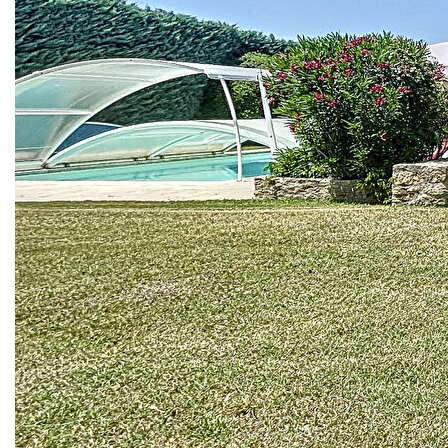
GRAND MAS FAMILIAL T10 DE 257M² HABITABLES +
POOL HOUSE 52M² + GARAGE 34M² +
DEPENDANCES SUR UNE PARCELLE ARBOREE ET
PAYSAGEE DE 6030M².
Dans un environnement exceptionnel, avec une vue
dégagée sur les vignes et les collines avoisinantes, venez
rafraîchir ce grand mas familial du 19ème siècle,
entièrement rénové dans les années 1980.
Dès le portail franchi, le ton est donné, de grands pins, le
chant des cigales, une imposante bâtisse typiquement
locale, un bel espace de stationnement.. quelques pas
entre la maison et son pool house, pour découvrir l'écrin de
verdure qui protège la propriété.
Au rez-de-chaussée, l'entrée équipée d'une cheminée