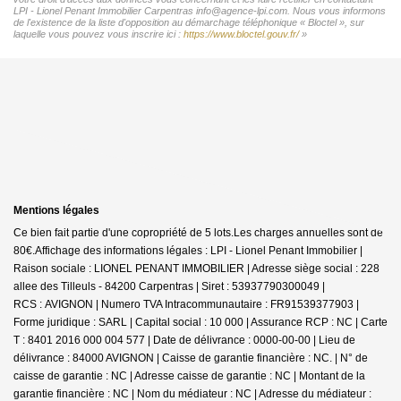
LPI - Lionel Penant Immobilier Carpentras info@agence-lpi.com. Nous vous informons
de l'existence de la liste d'opposition au démarchage téléphonique « Bloctel », sur
laquelle vous pouvez vous inscrire ici :
https://www.bloctel.gouv.fr/
»
Mentions légales
Ce bien fait partie d'une copropriété de 5 lots.Les charges annuelles sont de
80€.
Affichage des informations légales : LPI - Lionel Penant Immobilier |
Raison sociale : LIONEL PENANT IMMOBILIER | Adresse siège social : 228
allee des Tilleuls - 84200 Carpentras | Siret : 53937790300049 |
RCS : AVIGNON | Numero TVA Intracommunautaire : FR91539377903 |
Forme juridique : SARL | Capital social : 10 000 | Assurance RCP : NC |
Carte
T : 8401 2016 000 004 577 | Date de délivrance : 0000-00-00 | Lieu de
délivrance : 84000 AVIGNON | Caisse de garantie financière : NC. | N° de
caisse de garantie : NC | Adresse caisse de garantie : NC | Montant de la
garantie financière : NC | Nom du médiateur : NC | Adresse du médiateur :