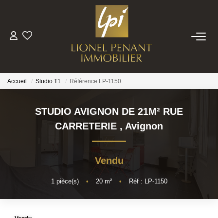
VENTES
PRESTIGE
Accueil
Studio T1
Référence LP-1150
BIENS VENDUS
STUDIO AVIGNON DE 21M² RUE
CARRETERIE
,
Avignon
ESTIMATION
Vendu
NOTRE EQUIPE
1
pièce(s)
•
20
m²
•
Réf : LP-1150
CONTACT