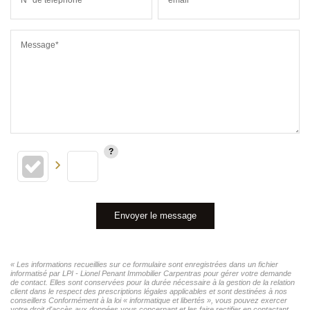
Message*
Envoyer le message
« Les informations recueillies sur ce formulaire sont enregistrées dans un fichier
informatisé par LPI - Lionel Penant Immobilier Carpentras pour gérer votre demande
de contact. Elles sont conservées pour la durée nécessaire à la gestion de la relation
client dans le respect des prescriptions légales applicables et sont destinées à nos
conseillers Conformément à la loi « informatique et libertés », vous pouvez exercer
votre droit d'accès aux données vous concernant et les faire rectifier en contactant