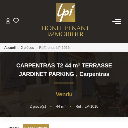
VENTES
PRESTIGE
Accueil
2 pièces
Référence LP-1016
BIENS VENDUS
CARPENTRAS T2 44 m² TERRASSE
JARDINET PARKING
,
Carpentras
ESTIMATION
Vendu
NOTRE EQUIPE
2
pièce(s)
•
44
m²
•
Réf : LP-1016
CONTACT