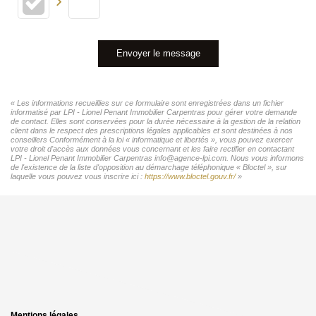
Envoyer le message
« Les informations recueillies sur ce formulaire sont enregistrées dans un fichier
informatisé par LPI - Lionel Penant Immobilier Carpentras pour gérer votre demande
de contact. Elles sont conservées pour la durée nécessaire à la gestion de la relation
client dans le respect des prescriptions légales applicables et sont destinées à nos
conseillers Conformément à la loi « informatique et libertés », vous pouvez exercer
votre droit d'accès aux données vous concernant et les faire rectifier en contactant
LPI - Lionel Penant Immobilier Carpentras info@agence-lpi.com. Nous vous informons
de l'existence de la liste d'opposition au démarchage téléphonique « Bloctel », sur
laquelle vous pouvez vous inscrire ici :
https://www.bloctel.gouv.fr/
»
Mentions légales