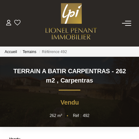
VENTES
PRESTIGE
Accueil
Terrains
Référence 492
BIENS VENDUS
TERRAIN A BATIR CARPENTRAS - 262
m2
,
Carpentras
ESTIMATION
Vendu
NOTRE EQUIPE
262
m²
•
Réf : 492
CONTACT