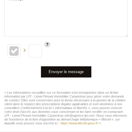
Envoyer le message
« Les informations recueillies sur ce formulaire sont enregistrées dans un fichier
informatisé par LPI - Lionel Penant Immobilier Carpentras pour gérer votre demande
de contact. Elles sont conservées pour la durée nécessaire à la gestion de la relation
client dans le respect des prescriptions légales applicables et sont destinées à nos
conseillers Conformément à la loi « informatique et libertés », vous pouvez exercer
votre droit d'accès aux données vous concernant et les faire rectifier en contactant
LPI - Lionel Penant Immobilier Carpentras info@agence-lpi.com. Nous vous informons
de l'existence de la liste d'opposition au démarchage téléphonique « Bloctel », sur
laquelle vous pouvez vous inscrire ici :
https://www.bloctel.gouv.fr/
»