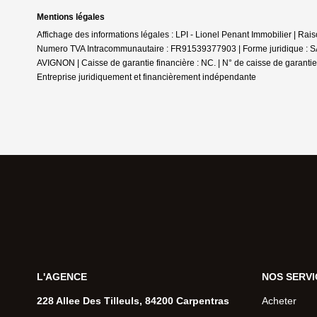
Mentions légales
Affichage des informations légales : LPI - Lionel Penant Immobilier | R
Numero TVA Intracommunautaire : FR91539377903 | Forme juridique : SAR
AVIGNON | Caisse de garantie financière : NC. | N° de caisse de garantie 
Entreprise juridiquement et financièrement indépendante
L'AGENCE
NOS SERVI
228 Allee Des Tilleuls, 84200 Carpentras
Acheter