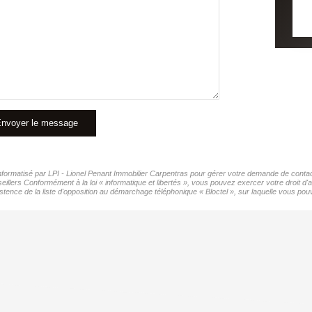
nvoyer le message
 informatisé par LPI - Lionel Penant Immobilier Carpentras pour gérer votre demande de contact
eillers Conformément à la loi « informatique et libertés », vous pouvez exercer votre droit d'
nce de la liste d'opposition au démarchage téléphonique « Bloctel », sur laquelle vous pouv