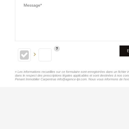
Message*
E
« Les informations recueillies sur ce formulaire sont enregistrées dans un fichier
dans le respect des prescriptions légales applicables et sont destinées à nos cons
Penant Immobilier Carpentras info@agence-lpi.com. Nous vous informons de l'existe