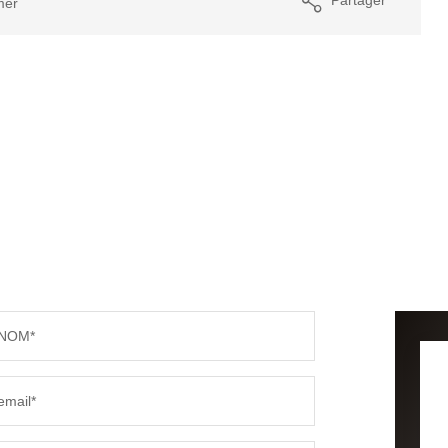
mer
NOM*
email*