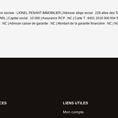
aison sociale : LIONEL PENANT IMMOBILIER | Adresse siège social : 228 allee des T
L | Capital social : 10 000 | Assurance RCP : NC |
Carte T : 8401 2016 000 004 5
: NC | Adresse caisse de garantie : NC | Montant de la garantie financière : NC | N
CES
LIENS UTILES
Mon compte