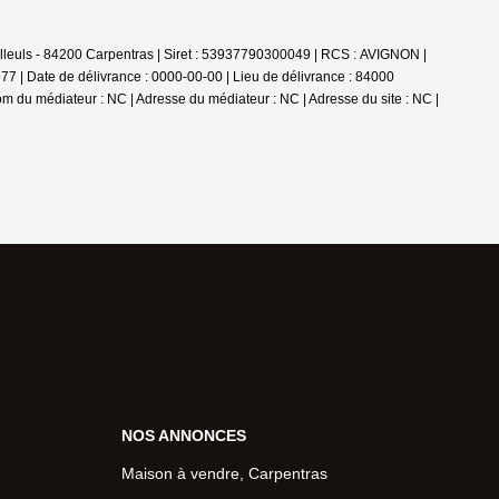
illeuls - 84200 Carpentras | Siret : 53937790300049 | RCS : AVIGNON |
77 | Date de délivrance : 0000-00-00 | Lieu de délivrance : 84000
om du médiateur : NC | Adresse du médiateur : NC | Adresse du site : NC |
NOS ANNONCES
Maison à vendre, Carpentras