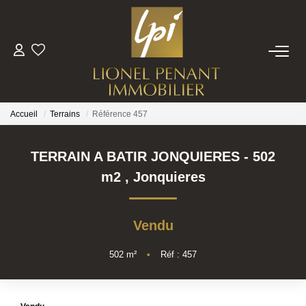
VENTES
PRESTIGE
Accueil
Terrains
Référence 457
BIENS VENDUS
TERRAIN A BATIR JONQUIERES - 502
m2
,
Jonquieres
ESTIMATION
Vendu
NOTRE EQUIPE
502
m²
•
Réf : 457
CONTACT