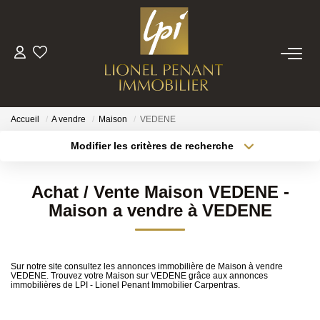
VENTES
PRESTIGE
Accueil
A vendre
Maison
VEDENE
Modifier les critères de recherche
Localisation
Type de bien
BIENS VENDUS
Localisation
Sélectionnez...
Achat / Vente Maison VEDENE -
ESTIMATION
Surface min
Budget max
Maison a vendre à VEDENE
Plus de critères
Créer une alerte
NOTRE EQUIPE
Sur notre site consultez les annonces immobilière de Maison à vendre
VEDENE. Trouvez votre Maison sur VEDENE grâce aux annonces
CONTACT
immobilières de LPI - Lionel Penant Immobilier Carpentras.