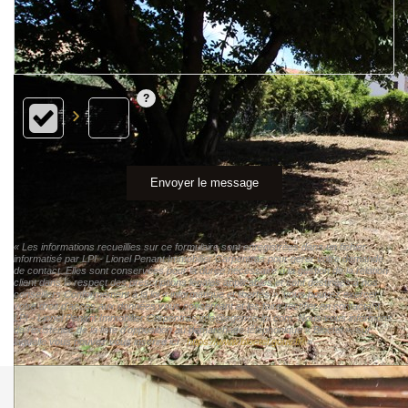
Envoyer le message
« Les informations recueillies sur ce formulaire sont enregistrées dans un fichier
informatisé par LPI - Lionel Penant Immobilier Carpentras pour gérer votre demande
de contact. Elles sont conservées pour la durée nécessaire à la gestion de la relation
client dans le respect des prescriptions légales applicables et sont destinées à nos
conseillers Conformément à la loi « informatique et libertés », vous pouvez exercer
votre droit d'accès aux données vous concernant et les faire rectifier en contactant
LPI - Lionel Penant Immobilier Carpentras info@agence-lpi.com. Nous vous informons
de l'existence de la liste d'opposition au démarchage téléphonique « Bloctel », sur
laquelle vous pouvez vous inscrire ici :
https://www.bloctel.gouv.fr/
»