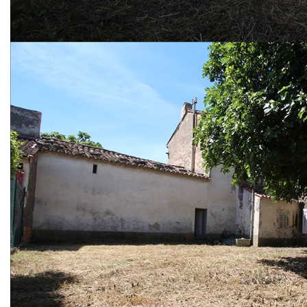
HANGAR/LOFT A RENOVER R+1 150M² + GRANGE
60M² TERRAIN 350M²
Au calme d'un fond d'impasse, avec toutes les commodités
et le centre ville à moins de 5 minutes à pied, venez
rénover cette partie de mas de 1900 en R+1.
Exploitez pleinement le potentiel de ce bien offrant 75m² de
plancher par niveau.