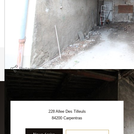
Avignon Monteux Pernes Aubignan Loriol Sarrians
Nos honoraires
Nous contacter
Imprimer
Partager
228 Allee Des Tilleuls
84200
Carpentras