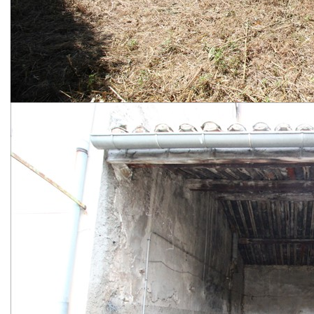
Vous obtiendrez à terme une charmante demeure avec
jardin privatif de 200m² garage de 60m² indépendant et
aménageable.
Les travaux à réaliser sont parfaits pour les artisans du
bâtiment, les primo-accédants éligibles au PTZ, ou les
investisseurs locatifs cherchant du déficit foncier.
Livré avec compteurs et tampon de raccordement à l'égoût.
D'AUTRES PARTIES ATTENANTES AVEC LES MEMES
CARACTERISTIQUES SONT DISPONIBLES!