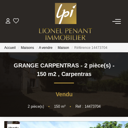
VENTES
PRESTIGE
Accueil
Maisons
A vendre
Maison
Référence 14473704
BIENS VENDUS
GRANGE CARPENTRAS - 2 pièce(s) -
150 m2
,
Carpentras
ESTIMATION
Vendu
NOTRE EQUIPE
2
pièce(s)
•
150
m²
•
Réf : 14473704
CONTACT