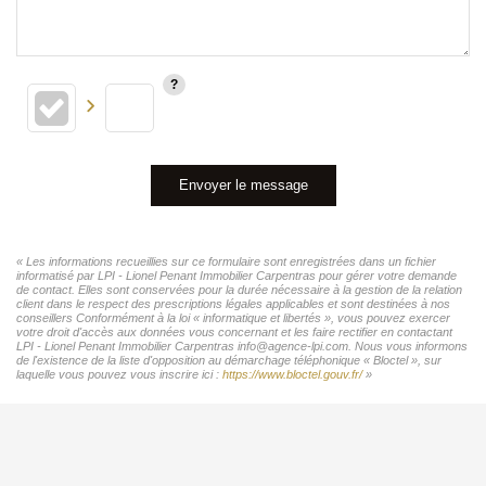
Envoyer le message
« Les informations recueillies sur ce formulaire sont enregistrées dans un fichier
informatisé par LPI - Lionel Penant Immobilier Carpentras pour gérer votre demande
de contact. Elles sont conservées pour la durée nécessaire à la gestion de la relation
client dans le respect des prescriptions légales applicables et sont destinées à nos
conseillers Conformément à la loi « informatique et libertés », vous pouvez exercer
votre droit d'accès aux données vous concernant et les faire rectifier en contactant
LPI - Lionel Penant Immobilier Carpentras info@agence-lpi.com. Nous vous informons
de l'existence de la liste d'opposition au démarchage téléphonique « Bloctel », sur
laquelle vous pouvez vous inscrire ici :
https://www.bloctel.gouv.fr/
»