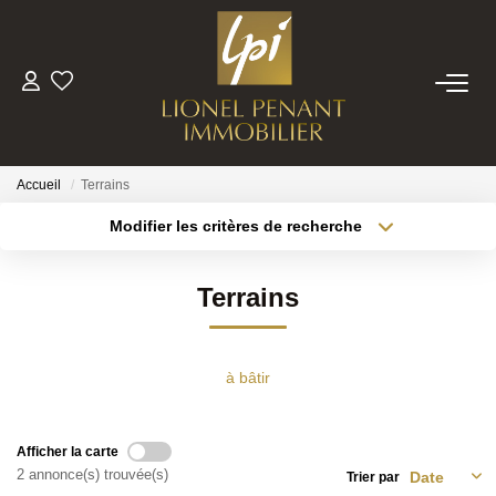
VENTES
PRESTIGE
Accueil
Terrains
Modifier les critères de recherche
Localisation
Type de bien
BIENS VENDUS
Localisation
Sélectionnez...
Terrains
ESTIMATION
Surface min
Budget max
Plus de critères
Créer une alerte
NOTRE EQUIPE
à bâtir
CONTACT
Afficher la carte
2 annonce(s) trouvée(s)
Trier par