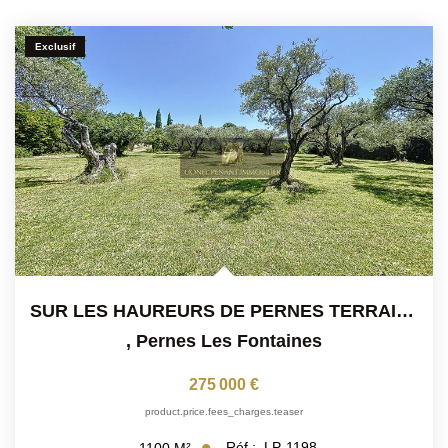
Exclusif
SUR LES HAUREURS DE PERNES TERRAIN A BATIR 1100M²
,
Pernes Les Fontaines
275 000 €
product.price.fees_charges.teaser
Réf :
LP-1198
1100
M²