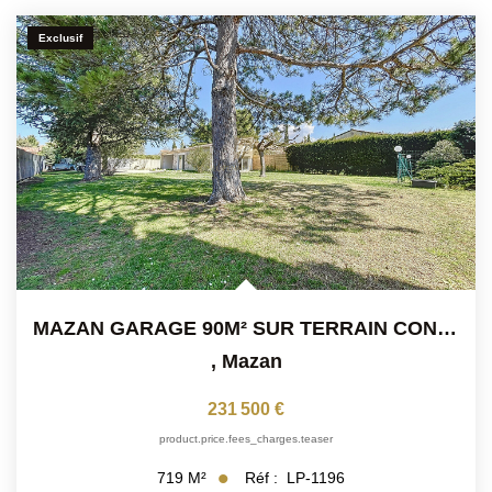
Exclusif
MAZAN GARAGE 90M² SUR TERRAIN CONSTRUCTIBLE VIABILISE DE...
,
Mazan
231 500 €
product.price.fees_charges.teaser
Réf :
LP-1196
719
M²