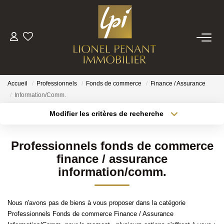
VENTES
PRESTIGE
Accueil
Professionnels
Fonds de commerce
Finance / Assurance
Information/Comm.
BIENS VENDUS
Modifier les critères de recherche
Localisation
Type de bien
Localisation
Sélectionnez...
ESTIMATION
Professionnels fonds de commerce
Surface min
Budget max
finance / assurance
information/comm.
NOTRE EQUIPE
Plus de critères
Créer une alerte
CONTACT
Nous n'avons pas de biens à vous proposer dans la catégorie
Professionnels Fonds de commerce Finance / Assurance