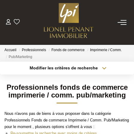
VENTES
PRESTIGE
Accueil
Professionnels
Fonds de commerce
Imprimerie / Comm.
Pub/Marketing
BIENS VENDUS
Modifier les critères de recherche
Localisation
Type de bien
Localisation
Sélectionnez...
ESTIMATION
Professionnels fonds de commerce
Surface min
Budget max
imprimerie / comm. pub/marketing
NOTRE EQUIPE
Plus de critères
Créer une alerte
Nous n'avons pas de biens à vous proposer dans la catégorie
CONTACT
Professionnels Fonds de commerce Imprimerie / Comm. Pub/Marketing
pour le moment , plusieurs options s'offrent à vous :
Re-soumettre la recherche avec moins de critères.