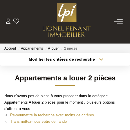
VENTES
PRESTIGE
Accueil
Appartements
A louer
2 pièces
Modifier les critères de recherche
Localisation
Type de bien
BIENS VENDUS
Localisation
Sélectionnez...
Appartements a louer 2 pièces
ESTIMATION
Surface min
Budget max
Nous n'avons pas de biens à vous proposer dans la catégorie
Plus de critères
Créer une alerte
NOTRE EQUIPE
Appartements A louer 2 pièces pour le moment , plusieurs options
s'offrent à vous :
Re-soumettre la recherche avec moins de critères.
CONTACT
Transmettez-nous votre demande