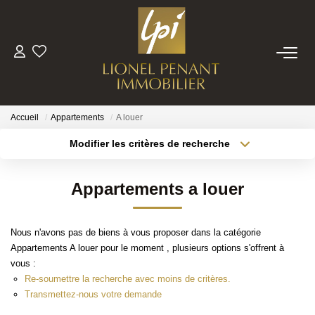
VENTES
PRESTIGE
Accueil
Appartements
A louer
Modifier les critères de recherche
Localisation
Type de bien
BIENS VENDUS
Localisation
Sélectionnez...
Appartements a louer
ESTIMATION
Surface min
Budget max
Nous n'avons pas de biens à vous proposer dans la catégorie
Plus de critères
Créer une alerte
NOTRE EQUIPE
Appartements A louer pour le moment , plusieurs options s'offrent à
vous :
Re-soumettre la recherche avec moins de critères.
CONTACT
Transmettez-nous votre demande