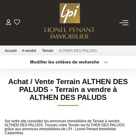
VENTES
PRESTIGE
Accueil
A vendre
Terrain
ALTHEN DES PALUDS
Modifier les critères de recherche
Localisation
Type de bien
BIENS VENDUS
Localisation
Sélectionnez...
Achat / Vente Terrain ALTHEN DES
ESTIMATION
Surface min
Budget max
PALUDS - Terrain a vendre à
ALTHEN DES PALUDS
Plus de critères
Créer une alerte
NOTRE EQUIPE
CONTACT
Sur notre site consultez les annonces immobilière de Terrain à vendre
ALTHEN DES PALUDS. Trouvez votre Terrain sur ALTHEN DES PALUDS
grâce aux annonces immobilières de LPI - Lionel Penant Immobilier
Carpentras.