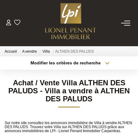
VENTES
PRESTIGE
Accueil
A vendre
Villa
ALTHEN DES PALUDS
Modifier les critères de recherche
Localisation
Type de bien
BIENS VENDUS
Localisation
Sélectionnez...
Achat / Vente Villa ALTHEN DES
ESTIMATION
Surface min
Budget max
PALUDS - Villa a vendre à ALTHEN
DES PALUDS
Plus de critères
Créer une alerte
NOTRE EQUIPE
CONTACT
Sur notre site consultez les annonces immobilière de Villa à vendre ALTHEN
DES PALUDS. Trouvez votre Villa sur ALTHEN DES PALUDS grâce aux
annonces immobilières de LPI - Lionel Penant Immobilier Carpentras.