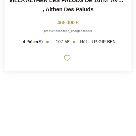
VILLA ALTHEN LES PALUDS DE 107M² AVEC PISCINE SUR TERRAIN...
,
Althen Des Paluds
465 000 €
product.price.fees_charges.teaser
107
M²
Réf :
LP-GIP-BEN
4
Pièce(s)