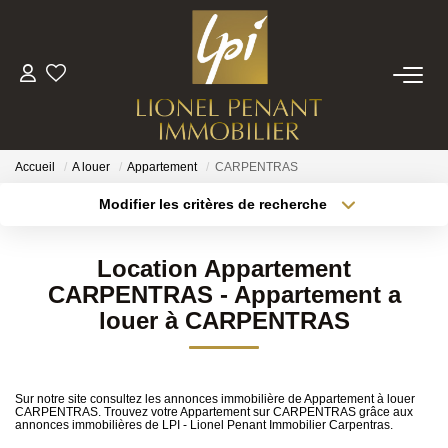
VENTES
PRESTIGE
Accueil
A louer
Appartement
CARPENTRAS
Modifier les critères de recherche
BIENS VENDUS
Localisation
Type de bien
Surface min
Budget max
Location Appartement
ESTIMATION
CARPENTRAS - Appartement a
Plus de critères
Créer une alerte
louer à CARPENTRAS
NOTRE EQUIPE
CONTACT
Sur notre site consultez les annonces immobilière de Appartement à louer
CARPENTRAS. Trouvez votre Appartement sur CARPENTRAS grâce aux
annonces immobilières de LPI - Lionel Penant Immobilier Carpentras.