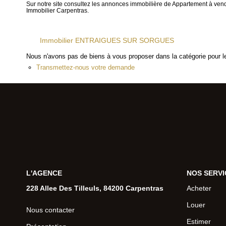
Sur notre site consultez les annonces immobilière de Appartement 
Immobilier Carpentras.
Immobilier ENTRAIGUES SUR SORGUES
Nous n'avons pas de biens à vous proposer dans la catégorie pour le
Transmettez-nous votre demande
L'AGENCE
NOS SERVI
228 Allee Des Tilleuls, 84200 Carpentras
Acheter
Louer
Nous contacter
Estimer