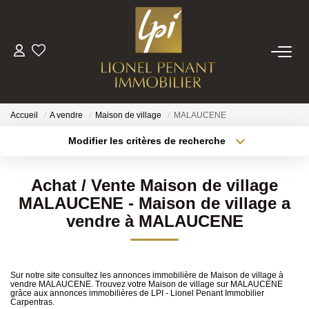
VENTES
PRESTIGE
Accueil
A vendre
Maison de village
MALAUCENE
Modifier les critères de recherche
Localisation
Type de bien
BIENS VENDUS
Localisation
Sélectionnez...
Achat / Vente Maison de village
ESTIMATION
Surface min
Budget max
MALAUCENE - Maison de village a
vendre à MALAUCENE
Plus de critères
Créer une alerte
NOTRE EQUIPE
CONTACT
Sur notre site consultez les annonces immobilière de Maison de village à
vendre MALAUCENE. Trouvez votre Maison de village sur MALAUCENE
grâce aux annonces immobilières de LPI - Lionel Penant Immobilier
Carpentras.