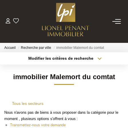
VENTES
PRESTIGE
Accueil
Recherche par ville
immobilier Malemort du comtat
Modifier les critères de recherche
Localisation
Type de bien
BIENS VENDUS
Localisation
Sélectionnez...
immobilier Malemort du comtat
ESTIMATION
Surface min
Budget max
Plus de critères
Créer une alerte
NOTRE EQUIPE
Tous les secteurs
Nous n'avons pas de biens à vous proposer dans la catégorie pour le
CONTACT
moment , plusieurs options s'offrent à vous :
Transmettez-nous votre demande